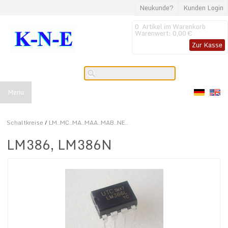
Neukunde?
Kunden Login
0
Artikel im Warenkorb
Warenwert:
0,00 €
Zur Kasse
Menu
Schaltkreise
/
LM..MC..MA..MAA..MAB..NE..
LM386, LM386N