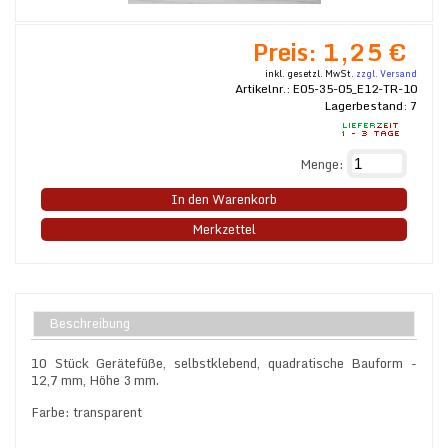
Preis:
1,25 €
inkl. gesetzl. MwSt.
zzgl. Versand
Artikelnr.:
E05-35-05_E12-TR-10
Lagerbestand:
7
Menge:
In den Warenkorb
Merkzettel
Beschreibung
10 Stück Gerätefüße, selbstklebend, quadratische Bauform -
12,7 mm, Höhe 3 mm.
Farbe: transparent