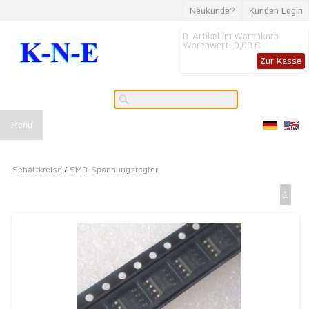
Neukunde?
Kunden Login
0
Artikel im Warenkorb
Warenwert:
0,00 €
Zur Kasse
Menu
Schaltkreise
/
SMD-Spannungsregler
1