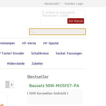
Neukunde?
Kunden Login
0
Artikel im Warenkorb
Warenwert:
0,00 €
Zur Kasse
limmlampen
HF-Kerne
HF-Spezial
/ Taster/ Encoder
Schaltkreise
Sockel, Fassungen
Widerstände
Zubehör
Bestseller
1
2
Bausatz 50W-MOSFET-PA
( 50W Kurzwellen-Endstufe )
;