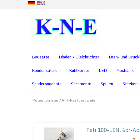
Bausätze
Dioden + Gleichrichter
Dreh- und Druck
Kondensatoren
Kühlkörper
LED
Mechanik
Sonderangebote
Sortimente
Spulen
Stecker 
Potentiometer
/
RFT-Restbestände
Poti 100-LIN, 6er-Ac
- Potentiometer im Metallge