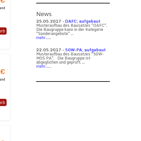
 €
and
News
25.05.2017 -
DAFC; aufgebaut
Musteraufbau des Bausatzes "DAFC".
Die Baugruppe kann in der Kategorie
orb
"Sonderangebote" ...
mehr...
...
22.05.2017 -
50W-PA; aufgebaut
Musteraufbau des Bausatzes "50W-
MOS PA". Die Baugruppe ist
e
abgeglichen und geprüft. ...
mehr...
...
,2
 €
te
and
orb
,