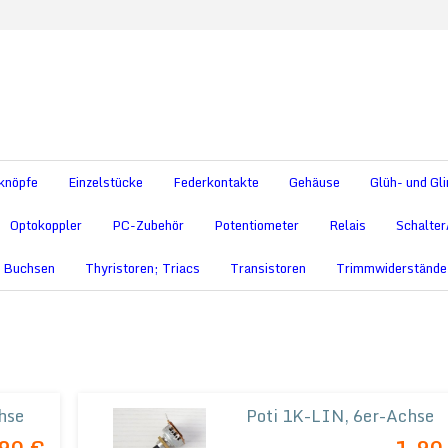
knöpfe
Einzelstücke
Federkontakte
Gehäuse
Glüh- und G
Optokoppler
PC-Zubehör
Potentiometer
Relais
Schalter
+ Buchsen
Thyristoren; Triacs
Transistoren
Trimmwiderstände
hse
Poti 1K-LIN, 6er-Achse
häuse;
- Potentiometer im Metallgehäuse