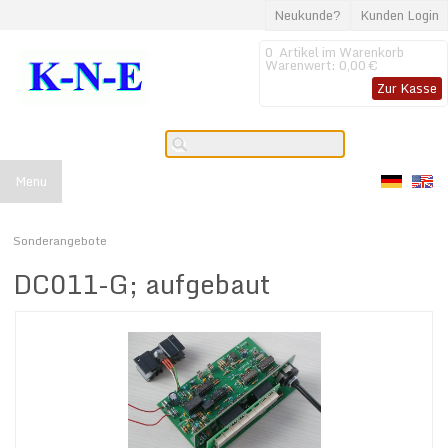
Neukunde?
Kunden Login
0
Artikel im Warenkorb
Warenwert:
0,00 €
Zur Kasse
Menu
Sonderangebote
DC011-G; aufgebaut