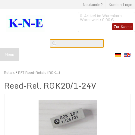
Neukunde?
Kunden Login
0
Artikel im Warenkorb
Warenwert:
0,00 €
Zur Kasse
Menu
Relais
/
RFT Reed-Relais (RGK...)
Reed-Rel. RGK20/1-24V