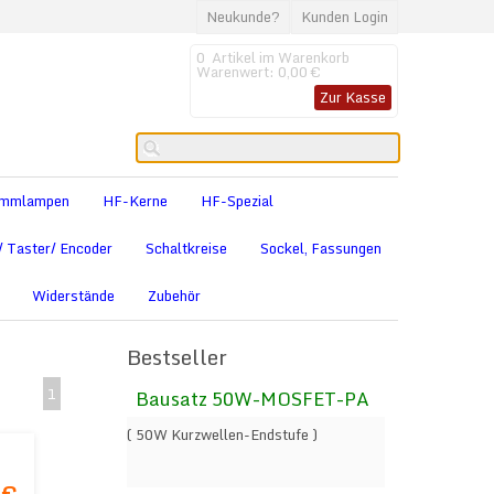
Neukunde?
Kunden Login
0
Artikel im Warenkorb
Warenwert:
0,00 €
Zur Kasse
limmlampen
HF-Kerne
HF-Spezial
/ Taster/ Encoder
Schaltkreise
Sockel, Fassungen
Widerstände
Zubehör
Bestseller
1
Bausatz 50W-MOSFET-PA
( 50W Kurzwellen-Endstufe )
F