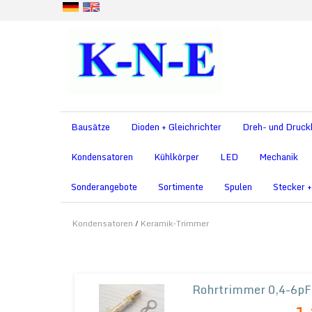
Bausätze
Dioden + Gleichrichter
Dreh- und Druck
Kondensatoren
Kühlkörper
LED
Mechanik
Sonderangebote
Sortimente
Spulen
Stecker 
Kondensatoren
/
Keramik-Trimmer
Rohrtrimmer 0,4-6pF
- Präzisions-Rohrtrimmer, ve