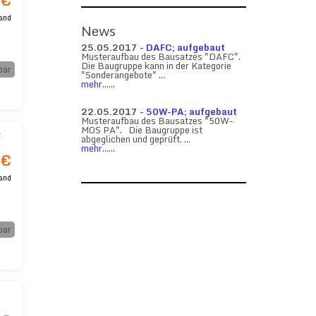
 €
and
News
25.05.2017 -
DAFC; aufgebaut
Musteraufbau des Bausatzes "DAFC".
Die Baugruppe kann in der Kategorie
bar
"Sonderangebote" ...
mehr...
...
22.05.2017 -
50W-PA; aufgebaut
Musteraufbau des Bausatzes "50W-
MOS PA". Die Baugruppe ist
F
abgeglichen und geprüft. ...
mehr...
...
 pF
 €
and
bar
0