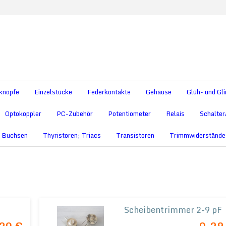
knöpfe
Einzelstücke
Federkontakte
Gehäuse
Glüh- und G
Optokoppler
PC-Zubehör
Potentiometer
Relais
Schalter
+ Buchsen
Thyristoren; Triacs
Transistoren
Trimmwiderstände
Scheibentrimmer 2-9 pF
rsilbert
- Keramik-Scheibentrimmer 2-9 p