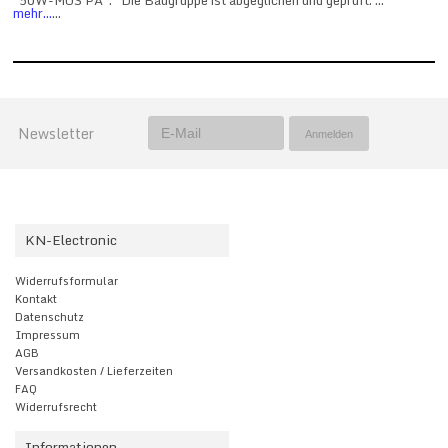
"50W-MOS PA". Die Baugruppe ist abgeglichen und geprüft. ...
mehr...
...
Newsletter
KN-Electronic
Widerrufsformular
Kontakt
Datenschutz
Impressum
AGB
Versandkosten / Lieferzeiten
FAQ
Widerrufsrecht
Informationen