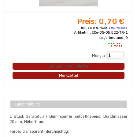
Preis:
0,70 €
inkl. gesetzl. MwSt.
zzgl. Versand
Artikelnr.:
E06-35-05_E22-TR-1
Lagerbestand:
0
Menge:
Zur Zeit nicht lieferbar
Merkzettel
Beschreibung
1 Stück Gerätefuß / Gummipuffer, selbstklebend. Durchmesser
20 mm, Höhe 9 mm.
Farbe: transparent (durchsichtig)