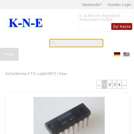
Neukunde?
Kunden Login
0
Artikel im Warenkorb
Warenwert:
0,00 €
Zur Kasse
Menu
Schaltkreise
/
TTL-Logik (RFT) / Dxxx
...
1
2
3
4
...