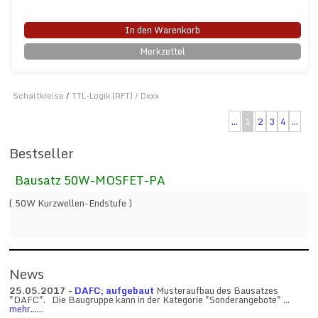
In den Warenkorb
Merkzettel
Schaltkreise
/
TTL-Logik (RFT) / Dxxx
...
1
2
3
4
...
Bestseller
Bausatz 50W-MOSFET-PA
( 50W Kurzwellen-Endstufe )
News
25.05.2017 -
DAFC; aufgebaut
Musteraufbau des Bausatzes
"DAFC". Die Baugruppe kann in der Kategorie "Sonderangebote" ...
mehr...
...