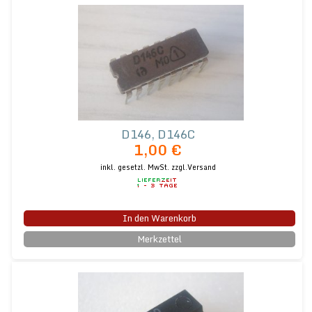
D146, D146C
1,00 €
inkl. gesetzl. MwSt.
zzgl.Versand
In den Warenkorb
Merkzettel