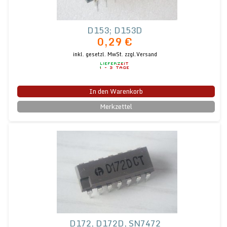
D153; D153D
0,29 €
inkl. gesetzl. MwSt.
zzgl.Versand
In den Warenkorb
Merkzettel
D172, D172D, SN7472